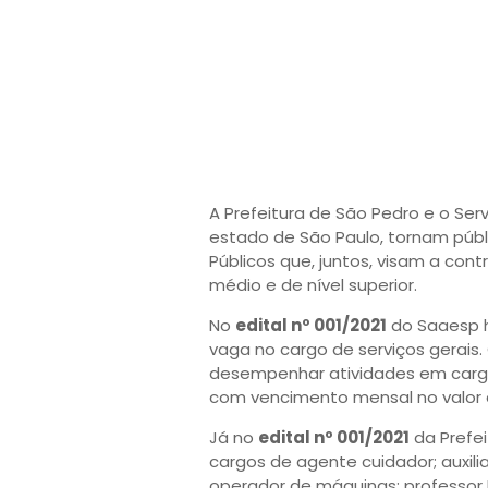
A Prefeitura de São Pedro e o Se
estado de São Paulo, tornam públ
Públicos que, juntos, visam a con
médio e de nível superior.
No
edital nº 001/2021
do Saaesp 
vaga no cargo de serviços gerais. 
desempenhar atividades em carga
com vencimento mensal no valor de
Já no
edital nº 001/2021
da Prefei
cargos de agente cuidador; auxiliar
operador de máquinas; professor I 