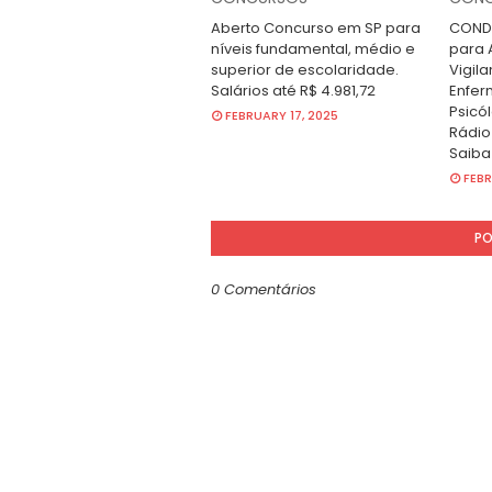
Aberto Concurso em SP para
CONDE
níveis fundamental, médio e
para A
superior de escolaridade.
Vigila
Salários até R$ 4.981,72
Enfer
Psicól
FEBRUARY 17, 2025
Rádio
Saiba
FEBR
PO
0 Comentários