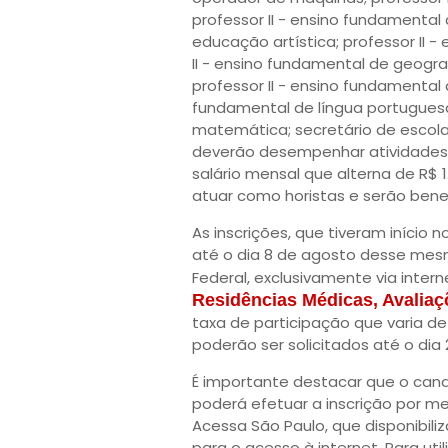
professor II - ensino fundamental 
educação artística; professor II 
II - ensino fundamental de geograf
professor II - ensino fundamental d
fundamental de língua portuguesa;
matemática; secretário de escola 
deverão desempenhar atividades 
salário mensal que alterna de R$ 1.
atuar como horistas e serão benef
As inscrições, que tiveram início 
até o dia 8 de agosto desse mesmo
Federal, exclusivamente via intern
Residências Médicas, Avaliaç
taxa de participação que varia de
poderão ser solicitados até o dia 2
É importante destacar que o candi
poderá efetuar a inscrição por me
Acessa São Paulo, que disponibili
para o acesso à internet. Para ut