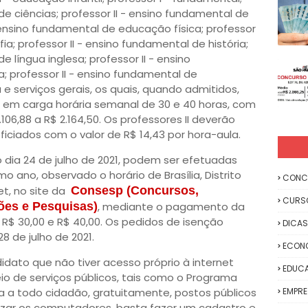
de ciências; professor II - ensino fundamental de
- ensino fundamental de educação física; professor
ia; professor II - ensino fundamental de história;
e língua inglesa; professor II - ensino
 professor II - ensino fundamental de
e serviços gerais, os quais, quando admitidos,
em carga horária semanal de 30 e 40 horas, com
106,88 a R$ 2.164,50. Os professores II deverão
iciados com o valor de R$ 14,43 por hora-aula.
no dia 24 de julho de 2021, podem ser efetuadas
 ano, observado o horário de Brasília, Distrito
CONC
et, no site da
Consesp (Concursos,
CURS
ões e Pesquisas)
, mediante o pagamento da
 R$ 30,00 e R$ 40,00. Os pedidos de isenção
DICAS
8 de julho de 2021.
ECON
dato que não tiver acesso próprio à internet
EDUC
io de serviços públicos, tais como o Programa
za a todo cidadão, gratuitamente, postos públicos
EMPR
ilizar os computadores, basta fazer um cadastro e