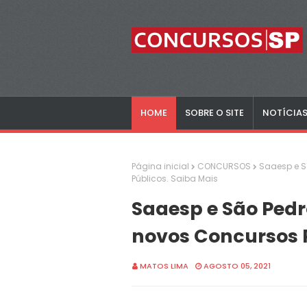
HOME
SOBRE O SITE
NOTÍCIA
Página inicial
CONCURSOS
Saaesp e S
Públicos. Saiba Mais
Saaesp e São Pedr
novos Concursos P
MATOS LIMA
AGOSTO 05, 2021