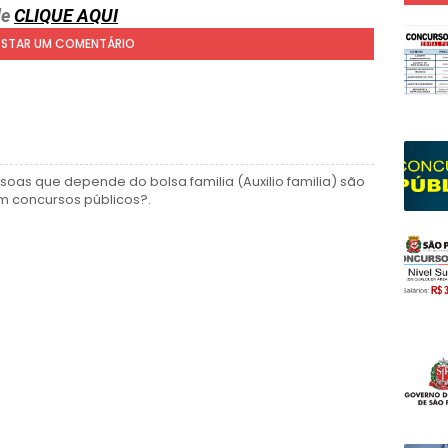
de
CLIQUE AQUI
STAR UM COMENTÁRIO
soas que depende do bolsa familia (Auxilio familia) são
em concursos públicos?.