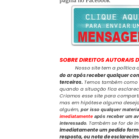
pagina no Facebook
.
SOBRE
DIREITOS AUTORAIS
D
Nosso site tem a política 
do ar após receber qualquer co
terceiros.
Temos também como p
quando a situação fica esclare
Criamos esse site para comparti
mas em hipótese alguma desejamo
alguém,
por isso qualquer materi
imediatamente
após receber um av
. Também se for de 
interessado
imediatamente um pedido formal
resposta, ou nota de esclareci