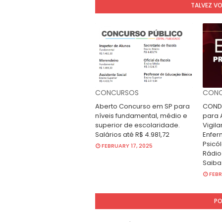
TALVEZ V
CONCURSOS
CONC
Aberto Concurso em SP para
CONDE
níveis fundamental, médio e
para A
superior de escolaridade.
Vigila
Salários até R$ 4.981,72
Enfer
Psicól
FEBRUARY 17, 2025
Rádio
Saiba
FEBR
PO