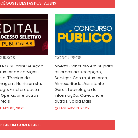
OCÊ GOSTE DESTAS POSTAGENS
URSOS
CONCURSOS
RG-SP abre Seleção
Aberto Concurso em SP para
uxiliar de Serviços;
as áreas de Recepção,
nte; Técnico de
Serviços Gerais, Auxiliares,
magem; Nutricionista;
Almoxarifado, Assistente
ogo; Fisioterapeuta;
Geral, Tecnologia da
 Operador e outros.
Informação, Ouvidoria e
 Mais
outros. Saiba Mais
UARY 03, 2025
JANUARY 13, 2025
STAR UM COMENTÁRIO