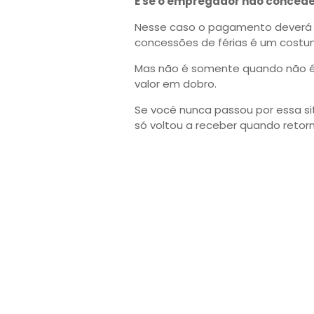
E se o empregador não concede
Nesse caso o pagamento deverá s
concessões de férias é um costu
Mas não é somente quando não é
valor em dobro.
Se você nunca passou por essa si
só voltou a receber quando retorn