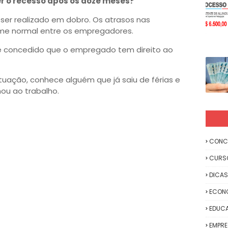
r o recesso após os doze meses?
er realizado em dobro. Os atrasos nas
me normal entre os empregadores.
 concedido que o empregado tem direito ao
tuação, conhece alguém que já saiu de férias e
ou ao trabalho.
CONC
CURS
DICAS
ECON
EDUC
EMPR