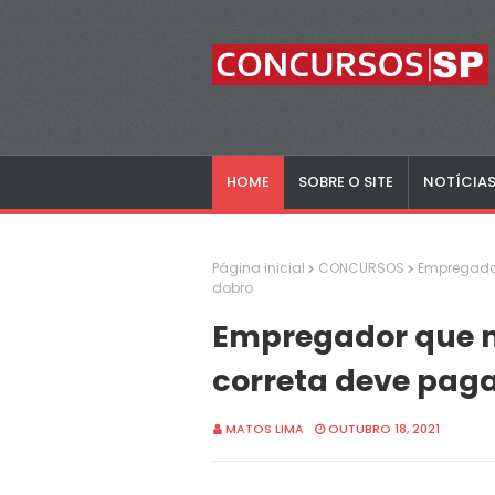
HOME
SOBRE O SITE
NOTÍCIA
Página inicial
CONCURSOS
Empregador
dobro
Empregador que n
correta deve pag
MATOS LIMA
OUTUBRO 18, 2021