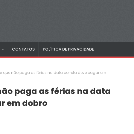
S
CONTATOS
POLÍTICA DE PRIVACIDADE
 que não paga as férias na data correta deve pagar em
ão paga as férias na data
ar em dobro