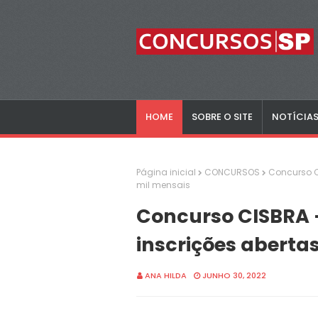
HOME
SOBRE O SITE
NOTÍCIA
Página inicial
CONCURSOS
Concurso CI
mil mensais
Concurso CISBRA –
inscrições abertas
ANA HILDA
JUNHO 30, 2022