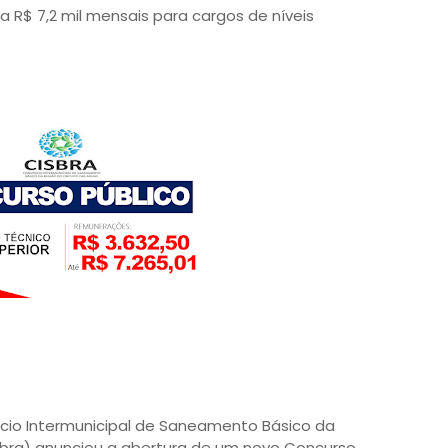
R$ 7,2 mil mensais para cargos de níveis
cio Intermunicipal de Saneamento Básico da
sbra) anunciou a abertura de um novo Concurso