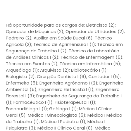
Há oportunidade para os cargos de: Eletricista (2);
Operador de Máquinas (2); Operador de Utilidades (2);
Pedreiro (2); Auxiliar em Saúde Bucal (6); Técnico
Agrícola (2); Técnico de Agrimensura I (1); Técnico em
Segurança do Trabalho I (2); Técnico de Laboratório
de Análises Clínicas I (2); Técnico de Enfermagem (5);
Técnico em Eventos (2); Técnico em Informática (5);
Arqueólogo (1); Arquivista (2); Bibliotecário I (1);
Biologista (2); Cirurgião Dentista I (6); Contador I (5);
Enfermeiro (5); Engenheiro Agrônomo I (2); Engenheiro
Ambiental (5); Engenheiro Eletricista I (1); Engenheiro
Florestal I (3); Engenheiro de Segurança do Trabalho I
(1); Farmacêutico I (1); Fisioterapeuta I (1);
Fonoaudiólogo I (1); Geólogo I (1); Médico I Clínico
Geral (5); Médico I Ginecologista (5); Médico I Médico
do Trabalho (1); Médico I Pediatra (1); Médico I
Psiquiatra (3); Médico II Clínico Geral (8); Médico