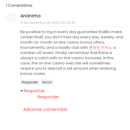
1 Comentários
Anônimo
6 de dezembro de 2022 às 00:35
Be positive to log in every day guarantee that|to make
certain that} you don’t miss any every day, weekly, and
month-to-month on line casino bonus offers,
tournaments, and a loyalty club with
온라인 카지노
a
number of} levels. Finally, remember that there is
always a catch with on line casino bonuses. In this
case, the on line casino web site will sometimes
require you to deposit a set amount when entering
bonus codes.
Responder
Excluir
Respostas
Responder
Adicionar comentário