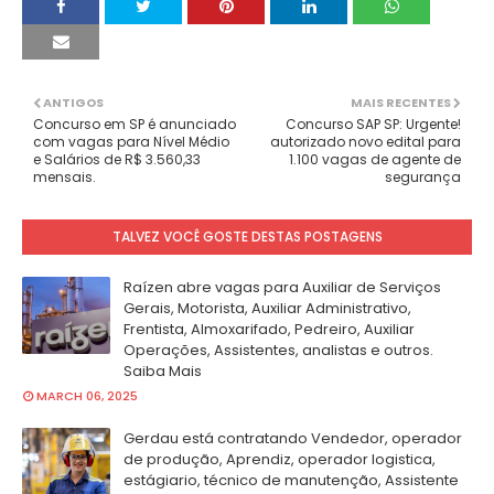
ANTIGOS
MAIS RECENTES
Concurso em SP é anunciado
Concurso SAP SP: Urgente!
com vagas para Nível Médio
autorizado novo edital para
e Salários de R$ 3.560,33
1.100 vagas de agente de
mensais.
segurança
TALVEZ VOCÊ GOSTE DESTAS POSTAGENS
Raízen abre vagas para Auxiliar de Serviços
Gerais, Motorista, Auxiliar Administrativo,
Frentista, Almoxarifado, Pedreiro, Auxiliar
Operações, Assistentes, analistas e outros.
Saiba Mais
MARCH 06, 2025
Gerdau está contratando Vendedor, operador
de produção, Aprendiz, operador logistica,
estágiario, técnico de manutenção, Assistente