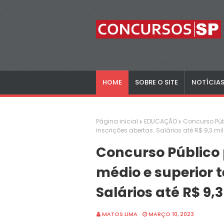
HOME
SOBRE O SITE
NOTÍCIA
Página inicial
EDUCAÇÃO
Concurso Púb
inscrições abertas. Salários até R$ 9,3 mil
Concurso Público 
médio e superior 
Salários até R$ 9,3
MATOS LIMA
MARÇO 10, 2023