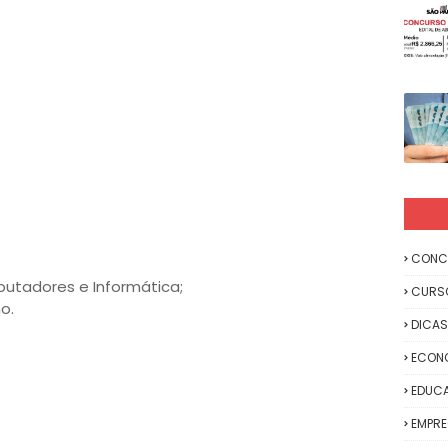
CONC
tadores e Informática;
CURS
o.
DICAS
ECON
EDUC
EMPR