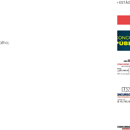
ESTÁG
lho;