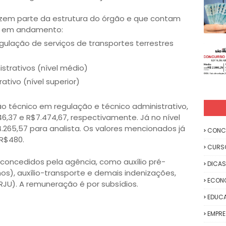
zem parte da estrutura do órgão e que contam
o em andamento:
gulação de serviços de transportes terrestres
strativos (nível médio)
ativo (nível superior)
são técnico em regulação e técnico administrativo,
6,37 e R$7.474,67, respectivamente. Já no nível
.265,57 para analista. Os valores mencionados já
CONC
 R$480.
CURS
 concedidos pela agência, como auxílio pré-
DICAS
s), auxílio-transporte e demais indenizações,
ECON
RJU). A remuneração é por subsídios.
EDUC
EMPR