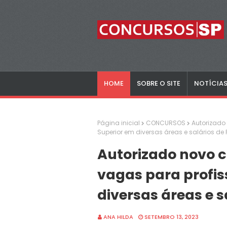
HOME
SOBRE O SITE
NOTÍCIA
Página inicial
CONCURSOS
Autorizado
Superior em diversas áreas e salários de R
Autorizado novo 
vagas para profis
diversas áreas e sa
ANA HILDA
SETEMBRO 13, 2023