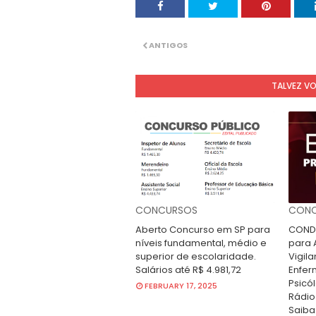
ANTIGOS
TALVEZ V
CONCURSOS
CONC
Aberto Concurso em SP para
CONDE
níveis fundamental, médio e
para A
superior de escolaridade.
Vigila
Salários até R$ 4.981,72
Enfer
Psicól
FEBRUARY 17, 2025
Rádio
Saiba