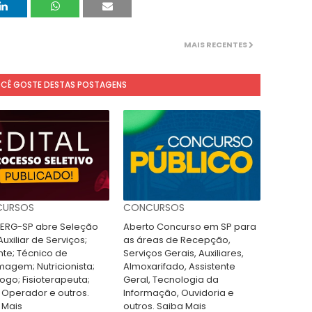
MAIS RECENTES
OCÊ GOSTE DESTAS POSTAGENS
URSOS
CONCURSOS
RG-SP abre Seleção
Aberto Concurso em SP para
uxiliar de Serviços;
as áreas de Recepção,
nte; Técnico de
Serviços Gerais, Auxiliares,
magem; Nutricionista;
Almoxarifado, Assistente
ogo; Fisioterapeuta;
Geral, Tecnologia da
 Operador e outros.
Informação, Ouvidoria e
 Mais
outros. Saiba Mais