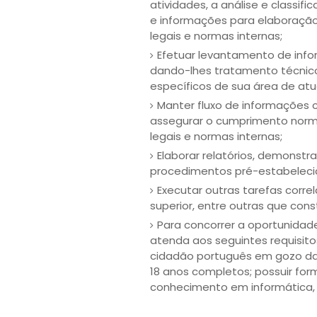
atividades, a análise e class
e informações para elaboração 
legais e normas internas;
Efetuar levantamento de info
dando-lhes tratamento técnico,
específicos de sua área de at
Manter fluxo de informações 
assegurar o cumprimento normal
legais e normas internas;
Elaborar relatórios, demonstra
procedimentos pré-estabelecid
Executar outras tarefas corre
superior, entre outras que cons
Para concorrer a oportunidad
atenda aos seguintes requisitos:
cidadão português em gozo das 
18 anos completos; possuir fo
conhecimento em informática, e