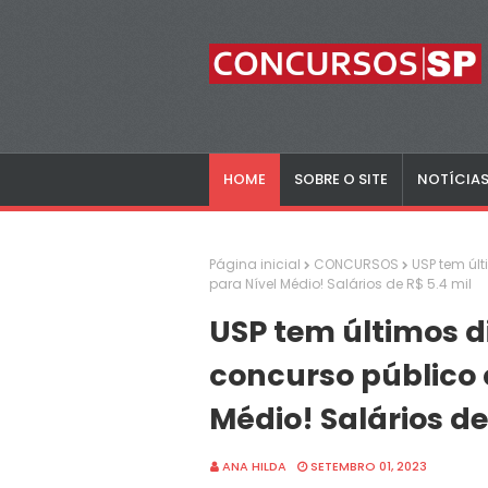
HOME
SOBRE O SITE
NOTÍCIA
Página inicial
CONCURSOS
USP tem úl
para Nível Médio! Salários de R$ 5.4 mil
USP tem últimos d
concurso público
Médio! Salários de
ANA HILDA
SETEMBRO 01, 2023