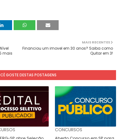
MAIS RECENTES
Nível
Financiou um imovel em 30 anos? Saiba como
25 mais
Quitar em 3!
OCÊ GOSTE DESTAS POSTAGENS
URSOS
CONCURSOS
RG-SP abre Seleção
Aberto Concurso em SP para