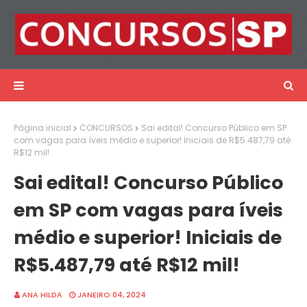
Página inicial
CONCURSOS
Sai edital! Concurso Público em SP
com vagas para íveis médio e superior! Iniciais de R$5.487,79 até
R$12 mil!
Sai edital! Concurso Público
em SP com vagas para íveis
médio e superior! Iniciais de
R$5.487,79 até R$12 mil!
ANA HILDA
JANEIRO 04, 2024