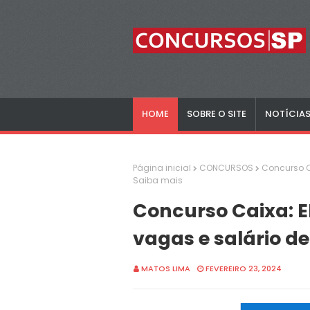
HOME
SOBRE O SITE
NOTÍCIA
Página inicial
CONCURSOS
Concurso Ca
Saiba mais
Concurso Caixa: E
vagas e salário de
MATOS LIMA
FEVEREIRO 23, 2024