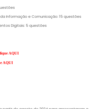
questões
 da Informação e Comunicação: 15 questões
tos Digitais: 5 questões
lique AQUI
ue AQUI
 partir de agosto de 2024 para apresentarem a