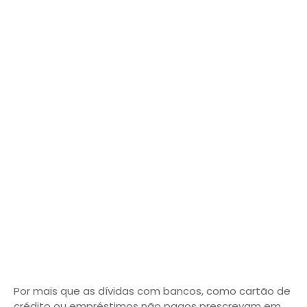
Por mais que as dívidas com bancos, como cartão de
crédito ou empréstimos não pagos prescrevam em