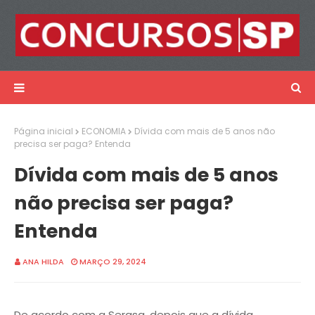
Página inicial
ECONOMIA
Dívida com mais de 5 anos não
precisa ser paga? Entenda
Dívida com mais de 5 anos
não precisa ser paga?
Entenda
ANA HILDA
MARÇO 29, 2024
De acordo com a Serasa, depois que a dívida