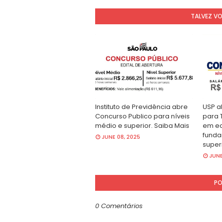
TALVEZ V
Instituto de Previdência abre
USP a
Concurso Publico para níveis
para 
médio e superior. Saiba Mais
em ed
funda
JUNE 08, 2025
super
JUNE
PO
0 Comentários