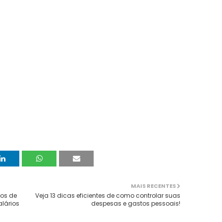
MAIS RECENTES
gos de
Veja 13 dicas eficientes de como controlar suas
alários
despesas e gastos pessoais!