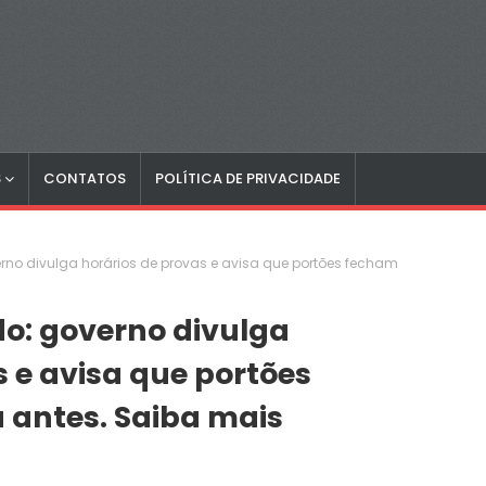
S
CONTATOS
POLÍTICA DE PRIVACIDADE
rno divulga horários de provas e avisa que portões fecham
o: governo divulga
s e avisa que portões
 antes. Saiba mais