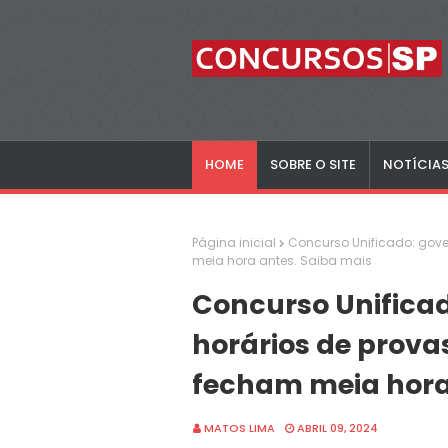
HOME
SOBRE O SITE
NOTÍCIA
Página inicial
Concurso Unificado: gove
meia hora antes. Saiba mais
Concurso Unificad
horários de prova
fecham meia hora
MATOS LIMA
ABRIL 09, 2024