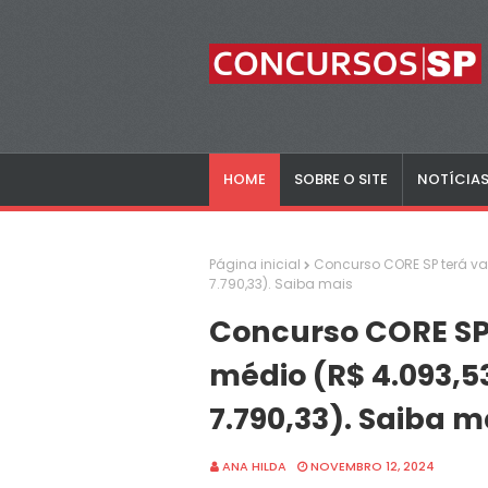
HOME
SOBRE O SITE
NOTÍCIA
Página inicial
Concurso CORE SP terá vag
7.790,33). Saiba mais
Concurso CORE SP 
médio (R$ 4.093,53
7.790,33). Saiba m
ANA HILDA
NOVEMBRO 12, 2024