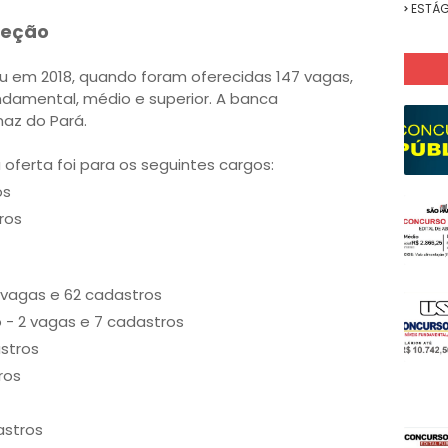
ESTÁG
leção
u em 2018, quando foram oferecidas 147 vagas,
undamental, médio e superior. A banca
naz do Pará.
oferta foi para os seguintes cargos:
os
ros
9 vagas e 62 cadastros
- 2 vagas e 7 cadastros
astros
ros
astros