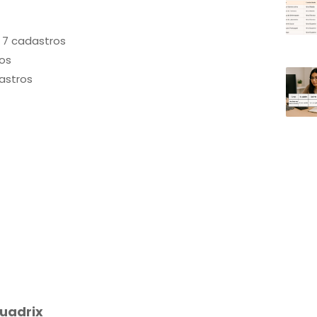
e 7 cadastros
ros
dastros
Quadrix