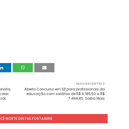
MAIS RECENTES
onista;
Aberto Concurso em SP para profissionais da
colar;
educação com salários de R$ 6.185,50 a R$
ial;
7.484,45. Saiba Mais
OCÊ GOSTE DESTAS POSTAGENS