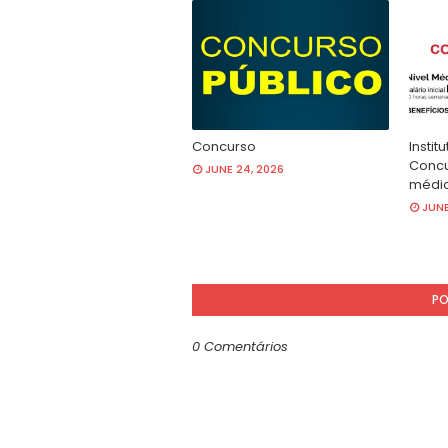
Concurso
Instit
Concu
JUNE 24, 2026
médio
JUNE
PO
0 Comentários