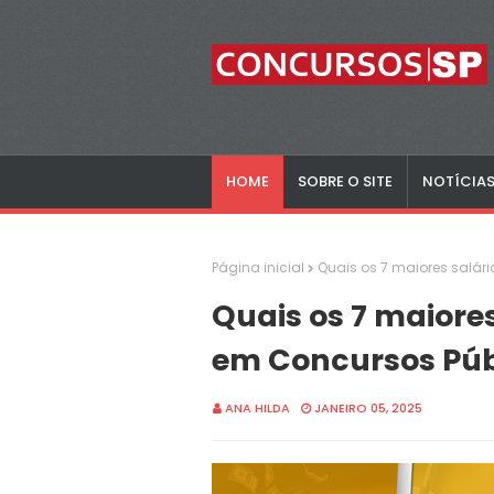
HOME
SOBRE O SITE
NOTÍCIA
Página inicial
Quais os 7 maiores salár
Quais os 7 maiores
em Concursos Púb
ANA HILDA
JANEIRO 05, 2025