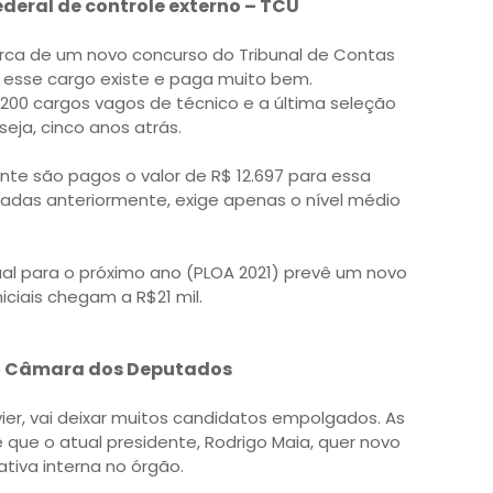
ederal de controle externo – TCU
erca de um novo concurso do Tribunal de Contas
, esse cargo existe e paga muito bem.
200 cargos vagos de técnico e a última seleção
seja, cinco anos atrás.
ente são pagos o valor de R$ 12.697 para essa
tadas anteriormente, exige apenas o nível médio
ual para o próximo ano (PLOA 2021) prevê um novo
niciais chegam a R$21 mil.
o – Câmara dos Deputados
ier, vai deixar muitos candidatos empolgados. As
que o atual presidente, Rodrigo Maia, quer novo
tiva interna no órgão.