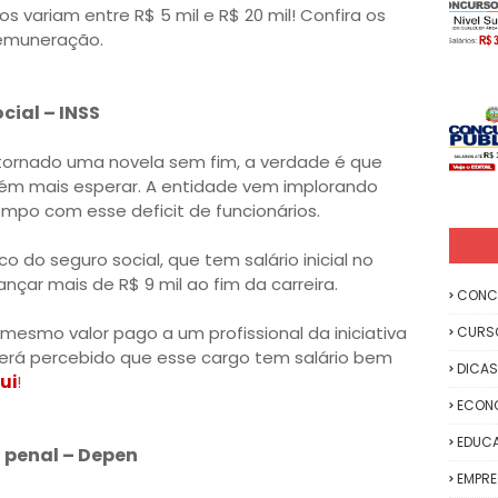
variam entre R$ 5 mil e R$ 20 mil! Confira os
remuneração.
cial – INSS
 tornado uma novela sem fim, a verdade é que
uém mais esperar. A entidade vem implorando
mpo com esse deficit de funcionários.
o do seguro social, que tem salário inicial no
nçar mais de R$ 9 mil ao fim da carreira.
CONC
mesmo valor pago a um profissional da iniciativa
CURS
 será percebido que esse cargo tem salário bem
DICAS
ui
!
ECON
EDUC
 penal – Depen
EMPR