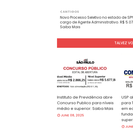
ANTIGOS
Novo Processo Seletivo no estado de SP!
cargo de Agente Administrativo. R$ 5.07
Saiba Mais
TALVEZ V
Instituto de Previdência abre
USP a
Concurso Publico para níveis
para 
médio e superior. Saiba Mais
em ed
funda
JUNE 08, 2025
super
JUNE