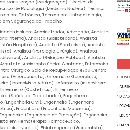
de Manutenção (Refrigeração), Técnico de
écnico de Radiologia (Medicina Nuclear), Técnico
nico em Eletrônica, Técnico em Histopatologia,
o em Segurança do Trabalho.
nidades incluem Administrador, Advogado, Analista
oria Interna), Analista (Bibliotecário), Analista
tão Hospitalar), Analista (Sanitarista), Analista
ista), Analista (Patologia Cirúrgica), Analista
udiovisual), Analista (Relações Públicas), Analista
Arquiteto, Assistente Social, Contador, Enfermeiro
Centro Cirúrgico, Sala de Recuperação e/ou Centro
rmeiro (Emergencista), Enfermeiro Generalista,
CONC
ro (Intensivista Adulto), Enfermeiro (Intensivista
CURS
 Enfermeiro (Obstetrícia), Enfermeiro
iro (Saúde do Trabalhador), Engenheiro
DICAS
o (Engenharia Civil), Engenheiro (Engenharia
ECON
létrica), Engenheiro (Engenharia Mecânica),
 Engenheiro (Engenharia de Produção), Engenheiro
EDUC
lista em Hemoterapia, Farmacêutico,
EMPR
Medicina Nuclear), Fisioterapeuta (Generalista),