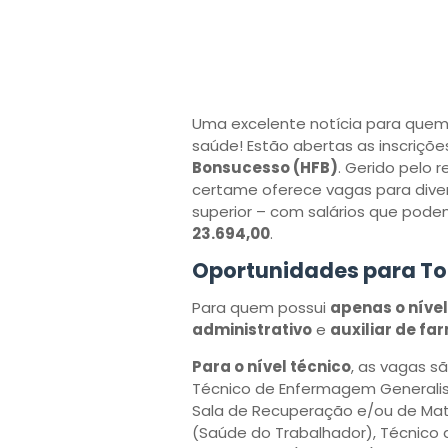
Uma excelente notícia para quem
saúde! Estão abertas as inscriçõ
Bonsucesso (HFB)
. Gerido pelo
certame oferece vagas para diver
superior – com salários que pod
23.694,00
.
Oportunidades para Tod
Para quem possui
apenas o níve
administrativo
e
auxiliar de fa
Para o nível técnico
, as vagas sã
Técnico de Enfermagem Generalis
Sala de Recuperação e/ou de Mate
(Saúde do Trabalhador), Técnico 