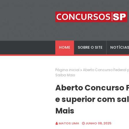
HOME
SOBRE O SITE
NOTÍCIA
Página inicial
Aberto Concurso Federal p
Saiba Mais
Aberto Concurso F
e superior com sal
Mais
MATOS LIMA
JUNHO 08, 2025