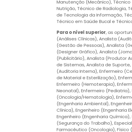
Manutenção (Mecânico), Técnico 
Nutrição, Técnico de Radiologia, T
de Tecnologia da Informação, Téc
Técnico em Saúde Bucal e Técnic
Para o nível superior
, as oportu
(Análises Clínicas), Analista (Audit
(Gestão de Pessoas), Analista (Ges
(Designer Gráfico), Analista (Jornal
(Publicitário), Analista (Produtor A
de Sistemas, Analista de Suporte, 
(Auditoria Interna), Enfermeiro (
de Material e Esterilização), Enfe
Enfermeiro (Hemoterapia), Enfermei
Neonatal), Enfermeiro (Pediatria),
(Oncologia/Hematologia), Enferme
(Engenharia Ambiental), Engenheir
Clínica), Engenheiro (Engenharia E
Engenheiro (Engenharia Química),
(Segurança do Trabalho), Especia
Farmacêutico (Oncologia), Físico (