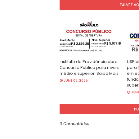
TALVEZ V
Instituto de Previdência abre
USP a
Concurso Publico para níveis
para 
médio e superior. Saiba Mais
em ed
funda
JUNE 08, 2025
super
JUNE
PO
0 Comentários