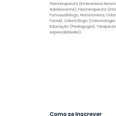
Fisioterapeuta (Intensivista Neon
Adolescente), Fisioterapeuta (Inte
Fonoaudiólogo, Nutricionista, Odo
Facial), Odontólogo (Odontologia H
Educação (Pedagogia), Terapeuta
especialidades).
Como se Inscrever