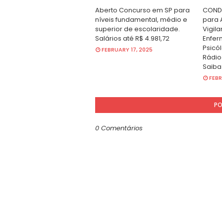
Aberto Concurso em SP para
CONDE
níveis fundamental, médio e
para A
superior de escolaridade.
Vigila
Salários até R$ 4.981,72
Enfer
Psicól
FEBRUARY 17, 2025
Rádio
Saiba
FEBR
PO
0 Comentários