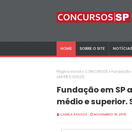
HOME
SOBRE O SITE
NOTÍCIA
Página inicial
CONCURSOS
Fundação e
até R$ 5.000,00
Fundação em SP an
médio e superior. 
CAMILA PASSOS
NOVEMBRO 15, 2019