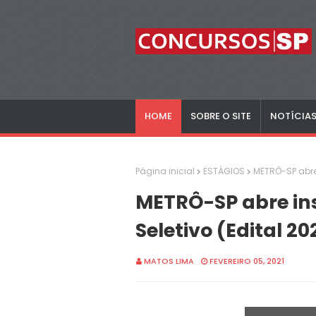
HOME
SOBRE O SITE
NOTÍCIA
Página inicial
ESTÁGIOS
METRÔ-SP abre 
METRÔ-SP abre ins
Seletivo (Edital 20
MATOS LIMA
FEVEREIRO 05, 2021