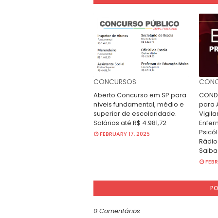
CONCURSOS
CONC
Aberto Concurso em SP para
CONDE
níveis fundamental, médio e
para A
superior de escolaridade.
Vigila
Salários até R$ 4.981,72
Enfer
Psicól
FEBRUARY 17, 2025
Rádio
Saiba
FEBR
PO
0 Comentários