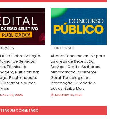
URSOS
CONCURSOS
RG-SP abre Seleção
Aberto Concurso em SP para
uxiliar de Serviços;
as áreas de Recepção,
nte; Técnico de
Serviços Gerais, Auxiliares,
magem; Nutricionista;
Almoxarifado, Assistente
ogo; Fisioterapeuta;
Geral, Tecnologia da
 Operador e outros.
Informação, Ouvidoria e
 Mais
outros. Saiba Mais
UARY 03, 2025
JANUARY 13, 2025
STAR UM COMENTÁRIO