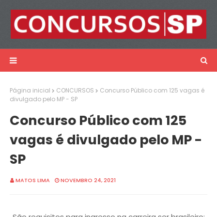
Página inicial
CONCURSOS
Concurso Público com 125 vagas é
divulgado pelo MP - SP
Concurso Público com 125
vagas é divulgado pelo MP -
SP
MATOS LIMA
NOVEMBRO 24, 2021
São requisitos para ingresso na carreira ser brasileiro;