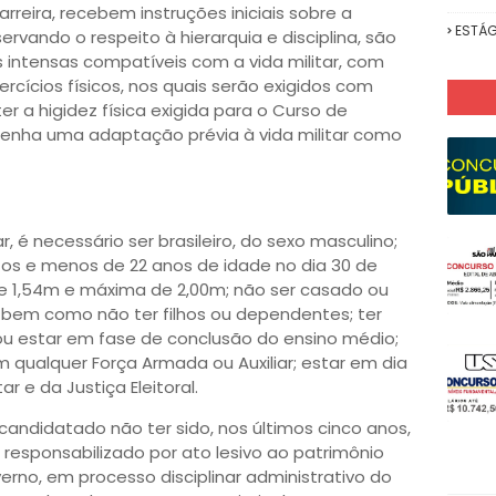
rreira, recebem instruções iniciais sobre a
ESTÁG
ervando o respeito à hierarquia e disciplina, são
 intensas compatíveis com a vida militar, com
ercícios físicos, nos quais serão exigidos com
r a higidez física exigida para o Curso de
tenha uma adaptação prévia à vida militar como
r, é necessário ser brasileiro, do sexo masculino;
etos e menos de 22 anos de idade no dia 30 de
 de 1,54m e máxima de 2,00m; não ser casado ou
, bem como não ter filhos ou dependentes; ter
u estar em fase de conclusão do ensino médio;
em qualquer Força Armada ou Auxiliar; estar em dia
r e da Justiça Eleitoral.
andidatado não ter sido, nos últimos cinco anos,
- responsabilizado por ato lesivo ao patrimônio
erno, em processo disciplinar administrativo do