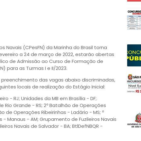
s Navais (CPesFN) da Marinha do Brasil torna
fevereiro a 24 de março de 2022, estarão abertas
blico de Admissão ao Curso de Formação de
N) para as Turmas I e II/2023.
 preenchimento das vagas abaixo discriminadas,
intes locais de realização do Estágio Inicial:
ro - RJ; Unidades da MB em Brasília - DF;
de Rio Grande - RS; 2º Batalhão de Operações
hão de Operações Ribeirinhas - Ladário - MS; º
s - Manaus - AM; Grupamento de Fuzileiros Navais
leiros Navais de Salvador - BA; BtlDefNBQR -