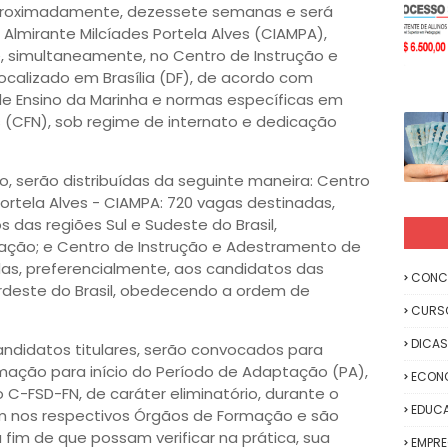
aproximadamente, dezessete semanas e será
Almirante Milcíades Portela Alves (CIAMPA),
 e, simultaneamente, no Centro de Instrução e
localizado em Brasília (DF), de acordo com
 de Ensino da Marinha e normas específicas em
is (CFN), sob regime de internato e dedicação
, serão distribuídas da seguinte maneira: Centro
Portela Alves - CIAMPA: 720 vagas destinadas,
 das regiões Sul e Sudeste do Brasil,
ação; e Centro de Instrução e Adestramento de
adas, preferencialmente, aos candidatos das
CONC
rdeste do Brasil, obedecendo a ordem de
CURS
DICAS
candidatos titulares, serão convocados para
ação para início do Período de Adaptação (PA),
ECON
 C-FSD-FN, de caráter eliminatório, durante o
EDUC
m nos respectivos Órgãos de Formação e são
a fim de que possam verificar na prática, sua
EMPR