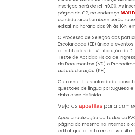
inscrição será de R$ 40,00. As ins
página do CP, no endereço
Mari
candidaturas também serão recebi
edital, no horário das 8h às 16h, em
O Processo de Seleção dos partic
Escolaridade (EE) único e eventos
constituídos de: Verificação de D
Teste de Aptidão Física de Ingress
de Documentos (VD) e Procedime
autodeclaração (PH).
O exame de escolaridade consisti
questões de língua portuguesa e
data a ser definida.
Veja as
para começ
apostilas
Após a realização de todos os EVC
página do mesmo na Internet e es
edital, que consta em nosso site.