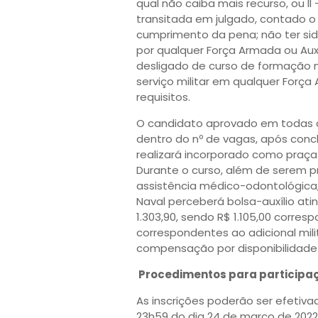
qual não caiba mais recurso, ou 
transitada em julgado, contado o 
cumprimento da pena; não ter sido
por qualquer Força Armada ou Auxi
desligado de curso de formação mi
serviço militar em qualquer Força A
requisitos.
O candidato aprovado em todas a
dentro do nº de vagas, após concl
realizará incorporado como praça 
Durante o curso, além de serem p
assistência médico-odontológica, ps
Naval perceberá bolsa-auxílio ati
1.303,90, sendo R$ 1.105,00 corresp
correspondentes ao adicional mili
compensação por disponibilidade m
Procedimentos para participa
As inscrições poderão ser efetiva
23h59 do dia 24 de março de 2022, h