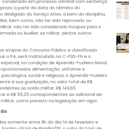
II - condenado em processo criminal com sentença
prazo a partir da data do término do
 desligado do Serviço Ativo, a bem da disciplina,
liar, bem como, não ter sido reprovado ou
litar; não ter sido considerado incapaz para o
rmada ou Auxiliar; se militar, dentre outros
s etapas do Concurso Público e classificado
uir o PA, será matriculado no C-FSD-FN e o
especial, na condição de Aprendiz-Fuzileiro Naval.
roporcionados alimentação, uniforme e
icológica, social e religiosa, o Aprendiz-Fuzileiro
nente à sua graduação, no valor total de R$
ondentes ao soldo militar, R$ 143,65
tar e R$ 55,25 correspondentes ao adicional de
ilitar, como previsto na legislação em vigor.
ção
das somente entre 8h do dia 14 de fevereiro e
orário oficial de Brasília/DF, o valor da taxa de