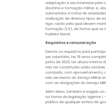
adaptação e seu interesse pela ca
doutrina e formação militar, e, obs
submetidos à rotina de atividades
realização de diversos tipos de ex
rigor, razão pela qual devem mante
Formação (CF), de forma que se 
Fuzileiro Naval.
Requisitos e remuneração
Dentre os requisitos para participa
ser voluntário; ter 18 anos compl
junho de 2023; ter altura mínima
não ter constituído união estável
concluído, com aproveitamento, o
não ser isento do Serviço Militar 
com as obrigações do Serviço Milita
Além disso, também é exigido ao c
na forma da legislação vigente: I 
público de qualquer esfera de gov