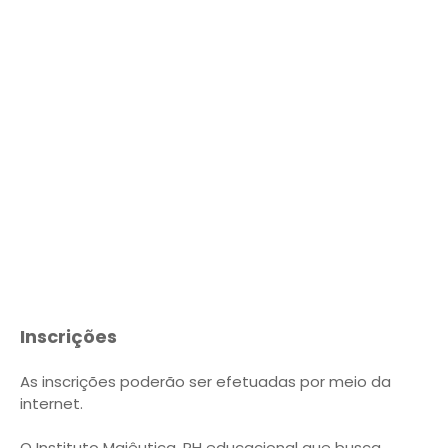
Inscrições
As inscrições poderão ser efetuadas por meio da
internet.
O Instituto Maiêutica, RH educacional que busca