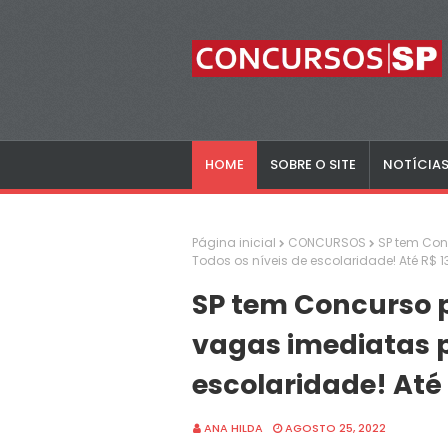
HOME
SOBRE O SITE
NOTÍCIA
Página inicial
CONCURSOS
SP tem Con
Todos os níveis de escolaridade! Até R$ 
SP tem Concurso 
vagas imediatas p
escolaridade! Até
ANA HILDA
AGOSTO 25, 2022