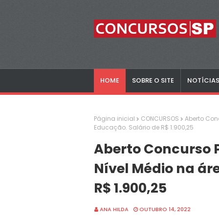
HOME
SOBRE O SITE
NOTÍCIA
Página inicial
CONCURSOS
Aberto Con
Educação. Salário de R$ 1.900,25
Aberto Concurso 
Nível Médio na ár
R$ 1.900,25
ANA HILDA
OUTUBRO 14, 2022