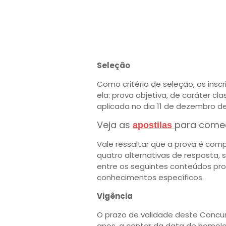
Seleção
Como critério de seleção, os ins
ela: prova objetiva, de caráter clas
aplicada no dia 11 de dezembro de 
Veja as
para come
apostilas
Vale ressaltar que a prova é com
quatro alternativas de resposta, 
entre os seguintes conteúdos pr
conhecimentos específicos.
Vigência
O prazo de validade deste Concurs
anos, a contar da data de homolog