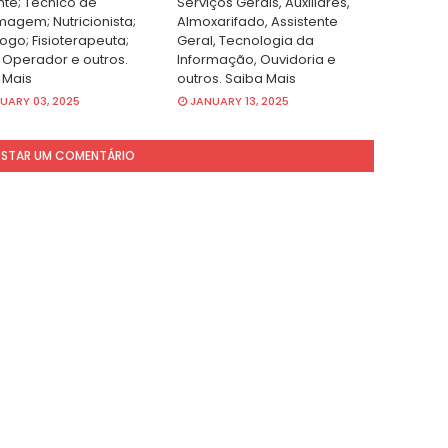
nte; Técnico de
Serviços Gerais, Auxiliares,
magem; Nutricionista;
Almoxarifado, Assistente
ogo; Fisioterapeuta;
Geral, Tecnologia da
 Operador e outros.
Informação, Ouvidoria e
 Mais
outros. Saiba Mais
UARY 03, 2025
JANUARY 13, 2025
STAR UM COMENTÁRIO