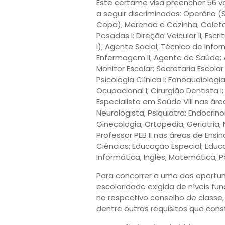
Este certame visa preencher 56 v
a seguir discriminados: Operário (S
Copa); Merenda e Cozinha; Coleta
Pesadas I; Direção Veicular II; Esc
I); Agente Social; Técnico de Infor
Enfermagem II; Agente de Saúde; A
Monitor Escolar; Secretaria Escolar I
Psicologia Clínica I; Fonoaudiolog
Ocupacional I; Cirurgião Dentista 
Especialista em Saúde VIII nas área
Neurologista; Psiquiatra; Endocrino
Ginecologia; Ortopedia; Geriatria;
Professor PEB II nas áreas de Ensino
Ciências; Educação Especial; Educaçã
Informática; Inglês; Matemática; P
Para concorrer a uma das oportu
escolaridade exigida de níveis fu
no respectivo conselho de classe,
dentre outros requisitos que cons