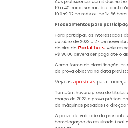
Aos profissionais admitidos, est
10 a 40 horas semanais e contarão
10.049,02 ao mês ou de 14,66 hora 
Procedimentos para participa
Para participar, os interessados 
outubro de 2022 a 27 de novembro
do site do
Portal Iuds
. Vale ress
R$ 80,00 deverá ser pago até o d
Como forma de classificação, os
de prova objetiva na data prevista
Veja as
apostilas
para começar
Também haverá prova de títulos e 
março de 2023 e prova prática, p
de máquinas pesadas I e direção ve
O prazo de validade do presente 
homologação do resultado final, c