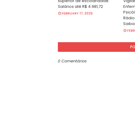
superior de escolaridade.
Vigila
Salários até R$ 4.981,72
Enfer
Psicól
FEBRUARY 17, 2025
Rádio
Saiba
FEBR
PO
0 Comentários