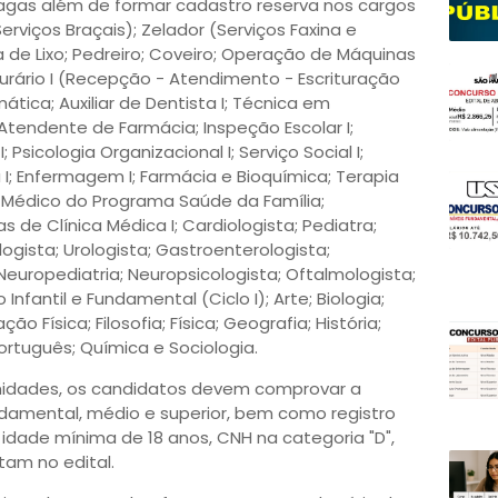
agas além de formar cadastro reserva nos cargos
erviços Braçais); Zelador (Serviços Faxina e
 de Lixo; Pedreiro; Coveiro; Operação de Máquinas
riturário I (Recepção - Atendimento - Escrituração
mática; Auxiliar de Dentista I; Técnica em
tendente de Farmácia; Inspeção Escolar I;
; Psicologia Organizacional I; Serviço Social I;
ia I; Enfermagem I; Farmácia e Bioquímica; Terapia
I; Médico do Programa Saúde da Família;
s de Clínica Médica I; Cardiologista; Pediatra;
logista; Urologista; Gastroenterologista;
 Neuropediatria; Neuropsicologista; Oftalmologista;
 Infantil e Fundamental (Ciclo I); Arte; Biologia;
o Física; Filosofia; Física; Geografia; História;
ortuguês; Química e Sociologia.
nidades, os candidatos devem comprovar a
ndamental, médio e superior, bem como registro
 idade mínima de 18 anos, CNH na categoria "D",
tam no edital.