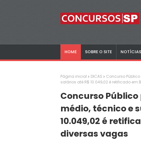
HOME
SOBRE O SITE
NOTÍCIA
Página inicial
DICAS
Concurso Público 
salários até R$ 10.049,02 é retificado e
Concurso Público 
médio, técnico e s
10.049,02 é retifi
diversas vagas