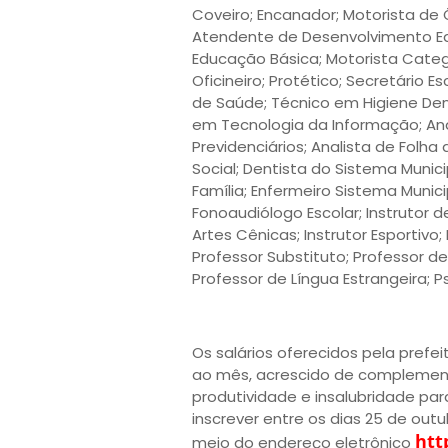
Coveiro; Encanador; Motorista de Ô
Atendente de Desenvolvimento Educ
Educação Básica; Motorista Catego
Oficineiro; Protético; Secretário
de Saúde; Técnico em Higiene Den
em Tecnologia da Informação; Anal
Previdenciários; Analista de Folh
Social; Dentista do Sistema Munic
Família; Enfermeiro Sistema Munici
Fonoaudiólogo Escolar; Instrutor 
Artes Cênicas; Instrutor Esportivo;
Professor Substituto; Professor d
Professor de Língua Estrangeira; 
Os salários oferecidos pela prefei
ao mês, acrescido de complementa
produtividade e insalubridade pa
inscrever entre os dias 25 de out
htt
meio do endereço eletrônico