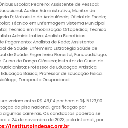
nibus Escolar; Pedreiro; Assistente de Pessoal;
acional; Auxiliar Administrativo; Monitor de
ria D; Motorista de Ambulância; Oficial de Escola;
 Escolar; Técnico em Enfermagem Sistema Municipal
tal; Técnico em Imobilização Ortopédica; Técnico
ista Administrativo; Analista Benefícios
a de Pagamento; Analista de Rede; Assistente
ipal de Saúde; Enfermeiro Estratégia Saúde de
pal de Saúde; Engenheiro Florestal; Fonoaudiólogo;
de Curso de Dança Clássica; Instrutor de Curso de
 Nutricionista; Professor de Educação Artística;
e Educação Básica; Professor de Educação Física;
Psicólogo; Terapeuta Ocupacional.
tura variam entre R$ 48,04 por hora a R$ 5.123,90
ção do piso nacional, gratificação por
ra algumas carreiras. Os candidatos poderão se
ubro e 24 de novembro de 2023, pela internet, por
ps://institutoindepac.org.br