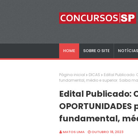
HOME
SOBRE O SITE
NOTÍCIA
Página inicial
DICAS
Edital Publicado:
fundamental, médio e superior. Saiba ma
Edital Publicado:
OPORTUNIDADES pa
fundamental, médi
MATOS LIMA
OUTUBRO 18, 2023