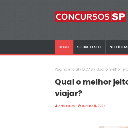
HOME
SOBRE O SITE
NOTÍCIA
Página inicial
DICAS
Qual o melhor jei
Qual o melhor jei
viajar?
ANA HILDA
JUNHO 11, 2024