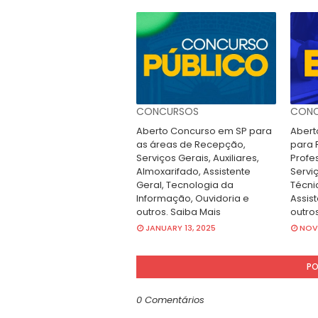
CONCURSOS
CONC
Aberto Concurso em SP para
Abert
as áreas de Recepção,
para 
Serviços Gerais, Auxiliares,
Profe
Almoxarifado, Assistente
Servi
Geral, Tecnologia da
Técni
Informação, Ouvidoria e
Assist
outros. Saiba Mais
outro
JANUARY 13, 2025
NOVE
PO
0 Comentários