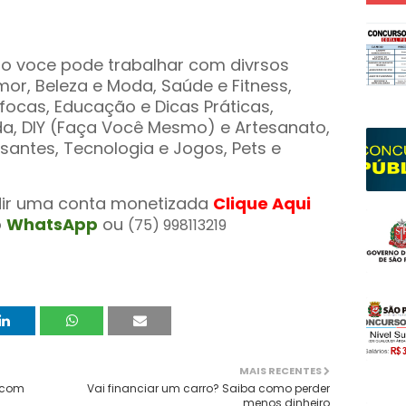
lo voce pode trabalhar com divrsos
mor, Beleza e Moda, Saúde e Fitness,
Fofocas, Educação e Dicas Práticas,
a, DIY (Faça Você Mesmo) e Artesanato,
santes, Tecnologia e Jogos, Pets e
dir uma conta monetizada
Clique Aqui
o
WhatsApp
ou
(75) 998113219
75998113219
MAIS RECENTES
 com
Vai financiar um carro? Saiba como perder
menos dinheiro