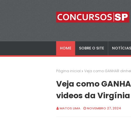
HOME
SOBRE O SITE
NOTÍCIA
Página inicial
Veja como GANHAR dinheir
Veja como GANHAR
videos da Virgíni
MATOS LIMA
NOVEMBRO 27, 2024