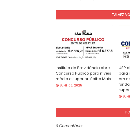
TALVEZ V
Instituto de Previdência abre
USP a
Concurso Publico para níveis
para 
médio e superior. Saiba Mais
em ed
funda
JUNE 08, 2025
super
JUNE
PO
0 Comentários