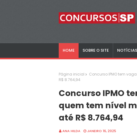
HOME
SOBRE O SITE
NOTÍCIA
Página inicial
Concurso IPMO tem vagas 
R$ 8.764,94
Concurso IPMO te
quem tem nível mé
até R$ 8.764,94
ANA HILDA
JANEIRO 16, 2025