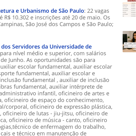
tetura e Urbanismo de São Paulo
: 22 vagas
té R$ 10.302 e inscrições até 20 de maio. Os
Campinas, São José dos Campos e São Paulo;
 dos Servidores da Universidade de
 para nível médio e superior, com salários
9 de Junho. As oportunidades são para
auxiliar escolar fundamental, auxiliar escolar
ansporte fundamental, auxiliar escolar e
e inclusão fundamental , auxiliar de inclusão
 libras fundamental, auxiliar intérprete de
 administrativo infantil, oficineiro de artes e
ça, oficineiro de espaço do conhecimento,
l/corporal, oficineiro de expressão plástica,
oficineiro de lutas - jiu-jitsu, oficineiro de
ica, oficineiro de música - canto, oficineiro
logias,técnico de enfermagem do trabalho,
icais e técnico em manutenção de