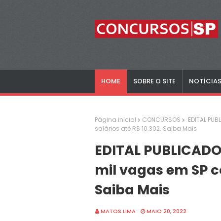
HOME
SOBRE O SITE
NOTÍCIA
Página inicial
CONCURSOS
EDITAL PUB
salários até R$ 10.302. Saiba Mais
EDITAL PUBLICADO 
mil vagas em SP co
Saiba Mais
MATOS LIMA
MAIO 20, 2022