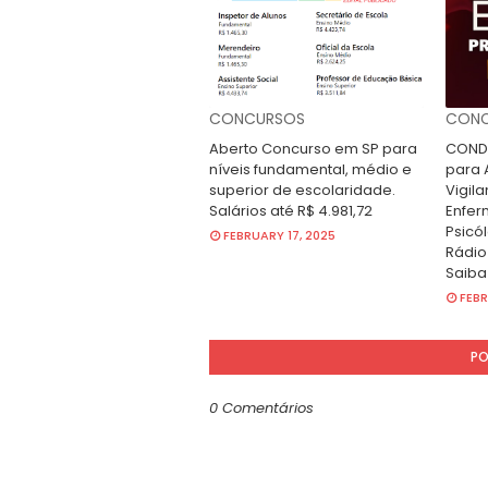
CONCURSOS
CONC
Aberto Concurso em SP para
CONDE
níveis fundamental, médio e
para A
superior de escolaridade.
Vigila
Salários até R$ 4.981,72
Enfer
Psicól
FEBRUARY 17, 2025
Rádio
Saiba
FEBR
PO
0 Comentários