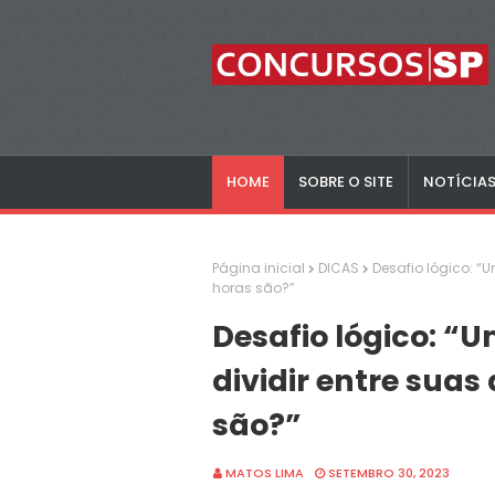
HOME
SOBRE O SITE
NOTÍCIA
Página inicial
DICAS
Desafio lógico: “
horas são?”
Desafio lógico: “
dividir entre suas
são?”
MATOS LIMA
SETEMBRO 30, 2023