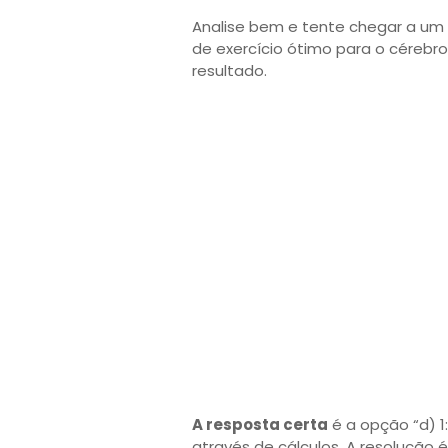
Analise bem e tente chegar a um 
de exercício ótimo para o cérebr
resultado.
A resposta certa
é a opção “d) 1
através de cálculos. A resolução 